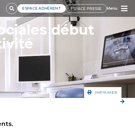
ESPACE ADHÉRENT
Menu
ESPACE PRESSE
CRÉE MON CABINET
ociales début
ivité
IMPRIMER
ents.