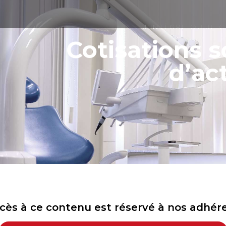
J'INTÈGRE OU JE 
Cotisations s
d’act
cès à ce contenu est réservé à nos adhér