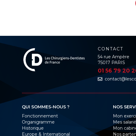
CONTACT
54 rue Ampère
75017 PARIS
01 56 79 20 
contact@lescdf
QUI SOMMES-NOUS ?
NOS SERV
Fonctionnement
Mon exerc
Organigramme
Mes salari
Historique
Mon cabin
Europe & International
Nos parten