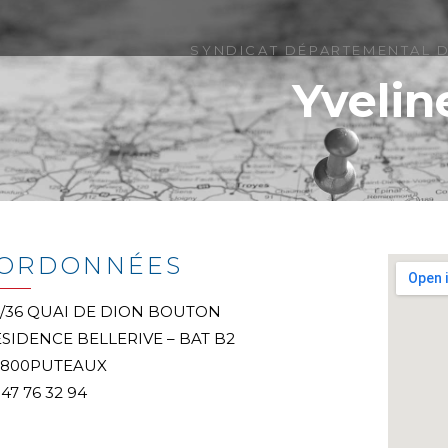
SYNDICAT DÉPARTEMENTAL D
Yvelin
ORDONNÉES
4/36 QUAI DE DION BOUTON
SIDENCE BELLERIVE – BAT B2
2800
PUTEAUX
 47 76 32 94