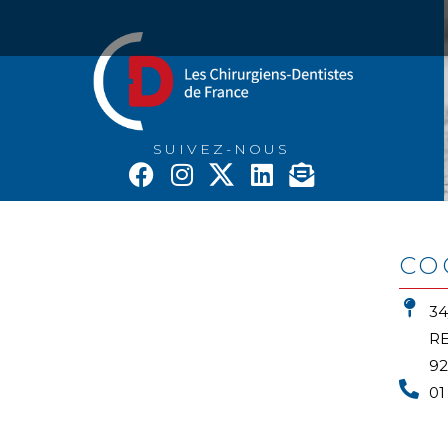
SUIVEZ-NOUS
CO
3
RE
9
01