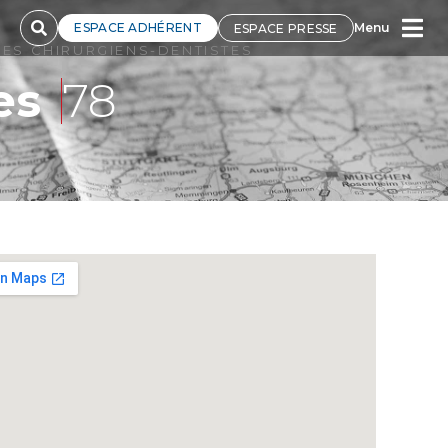
ESPACE ADHÉRENT
Menu
ESPACE PRESSE
ES CHIRURGIENS-DENTISTES
es
78