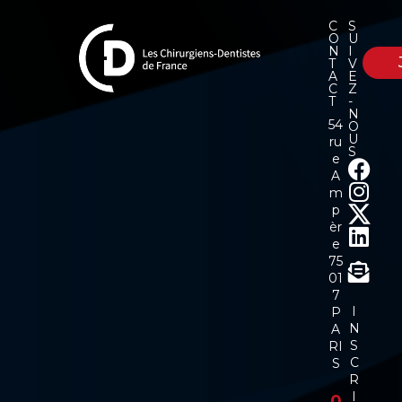
C
S
O
U
N
I
T
V
A
E
C
Z
T
-
N
54
O
U
ru
S
e
A
m
p
èr
e
75
01
7
I
P
N
A
S
RI
C
S
R
I
0