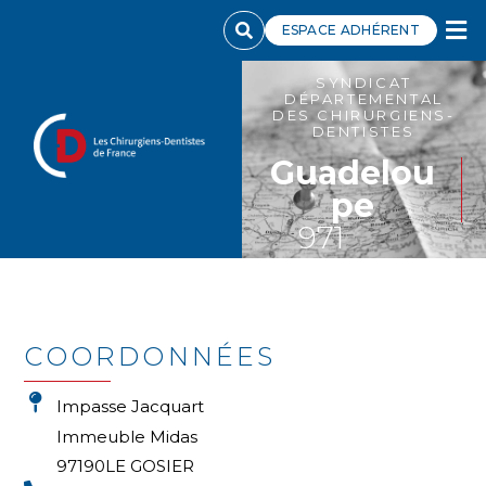
ESPACE ADHÉRENT
SYNDICAT
DÉPARTEMENTAL
DES CHIRURGIENS-
DENTISTES
Guadelou
pe
971
COORDONNÉES
Impasse Jacquart
Immeuble Midas
97190
LE GOSIER