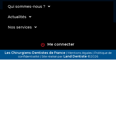
Qui sommes-nous ?
Actualités
Nos services
Me connecter
Les Chirurgiens-Dentistes de France
|
Mentions légales
|
Politique de
confidentialité
| Site réalisé par
Land Dentiste
©2026