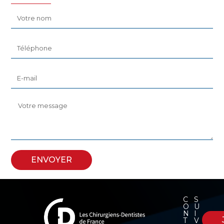
ENVOYER
C
S
O
U
N
I
T
V