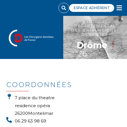
ESPACE ADHÉRENT
SYNDICAT
DÉPARTEMENTAL
DES CHIRURGIENS-
DENTISTES
Drôme
26
COORDONNÉES
7 place du theatre
residence opéra
26200
Montelimar
06 29 63 98 69