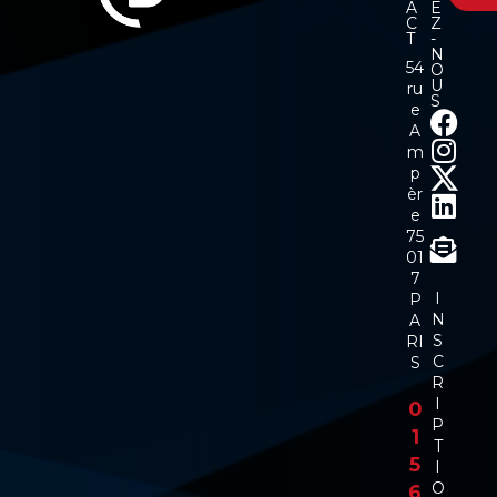
A
E
C
Z
T
-
N
54
O
U
ru
S
e
A
m
p
èr
e
75
01
7
I
P
N
A
S
RI
C
S
R
I
0
P
1
T
5
I
O
6